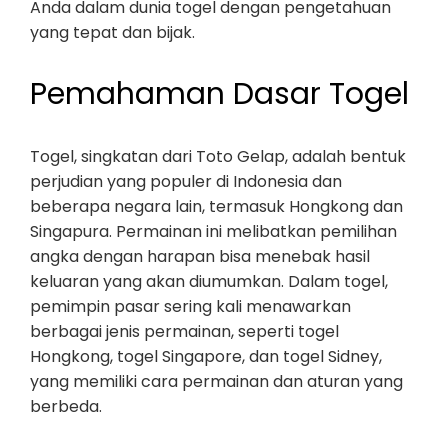
Anda dalam dunia togel dengan pengetahuan
yang tepat dan bijak.
Pemahaman Dasar Togel
Togel, singkatan dari Toto Gelap, adalah bentuk
perjudian yang populer di Indonesia dan
beberapa negara lain, termasuk Hongkong dan
Singapura. Permainan ini melibatkan pemilihan
angka dengan harapan bisa menebak hasil
keluaran yang akan diumumkan. Dalam togel,
pemimpin pasar sering kali menawarkan
berbagai jenis permainan, seperti togel
Hongkong, togel Singapore, dan togel Sidney,
yang memiliki cara permainan dan aturan yang
berbeda.