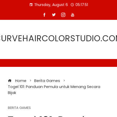
Skip
Thursday, August 6
05:17:52
to
content
URVEHAIRCOLORSTUDIO.C
Home
Berita Games
Togel 101: Panduan Pemula untuk Menang Secara
Bijak
BERITA GAMES