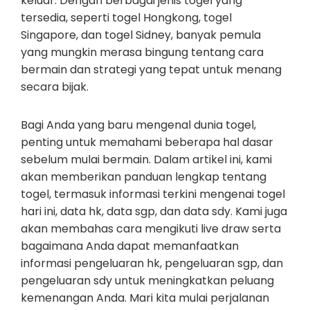
keluar. Dengan berbagai jenis togel yang
tersedia, seperti togel Hongkong, togel
Singapore, dan togel Sidney, banyak pemula
yang mungkin merasa bingung tentang cara
bermain dan strategi yang tepat untuk menang
secara bijak.
Bagi Anda yang baru mengenal dunia togel,
penting untuk memahami beberapa hal dasar
sebelum mulai bermain. Dalam artikel ini, kami
akan memberikan panduan lengkap tentang
togel, termasuk informasi terkini mengenai togel
hari ini, data hk, data sgp, dan data sdy. Kami juga
akan membahas cara mengikuti live draw serta
bagaimana Anda dapat memanfaatkan
informasi pengeluaran hk, pengeluaran sgp, dan
pengeluaran sdy untuk meningkatkan peluang
kemenangan Anda. Mari kita mulai perjalanan