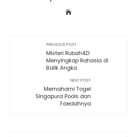
PREVIOUS POST
Misteri Rubah4D:
Menyingkap Rahasia di
Balik Angka
NEXT POST
Memahami Togel
Singapura Pools dan
Faedahnya