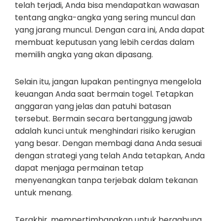
telah terjadi, Anda bisa mendapatkan wawasan
tentang angka-angka yang sering muncul dan
yang jarang muncul. Dengan cara ini, Anda dapat
membuat keputusan yang lebih cerdas dalam
memilih angka yang akan dipasang.
Selain itu, jangan lupakan pentingnya mengelola
keuangan Anda saat bermain togel. Tetapkan
anggaran yang jelas dan patuhi batasan
tersebut. Bermain secara bertanggung jawab
adalah kunci untuk menghindari risiko kerugian
yang besar. Dengan membagi dana Anda sesuai
dengan strategi yang telah Anda tetapkan, Anda
dapat menjaga permainan tetap
menyenangkan tanpa terjebak dalam tekanan
untuk menang.
Terakhir, mempertimbangkan untuk bergabung