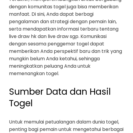
dengan komunitas togel juga bisa memberikan
manfaat. Di sini, Anda dapat berbagi
pengalaman dan strategi dengan pemain lain,
serta mendapatkan informasi terbaru tentang
live draw hk dan live draw sgp. Komunikasi
dengan sesama penggemar togel dapat
memberikan Anda perspektif baru dan trik yang
mungkin belum Anda ketahui, sehingga
meningkatkan peluang Anda untuk
memenangkan togel.
Sumber Data dan Hasil
Togel
Untuk memulai petualangan dalam dunia togel,
penting bagi pemain untuk mengetahui berbagai