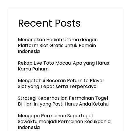
Recent Posts
Menangkan Hadiah Utama dengan
Platform Slot Gratis untuk Pemain
Indonesia
Rekap Live Toto Macau: Apa yang Harus
Kamu Pahami
Mengetahui Bocoran Return to Player
Slot yang Tepat serta Terpercaya
Strategi Keberhasilan Permainan Togel
Di Hari Ini yang Pasti Harus Anda Ketahui
Mengapa Permainan Supertogel
Sewaktu menjadi Permainan Kesukaan di
Indonesia