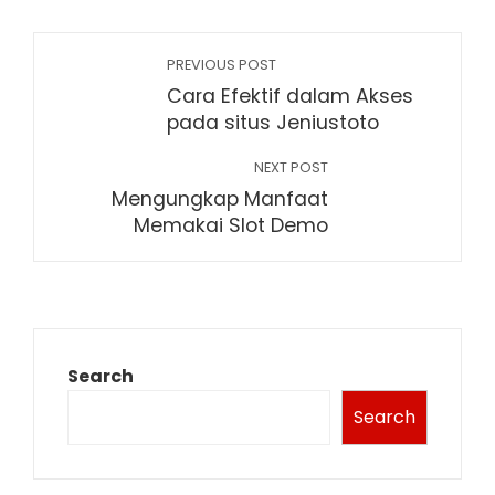
PREVIOUS POST
Cara Efektif dalam Akses
pada situs Jeniustoto
NEXT POST
Mengungkap Manfaat
Memakai Slot Demo
Search
Search