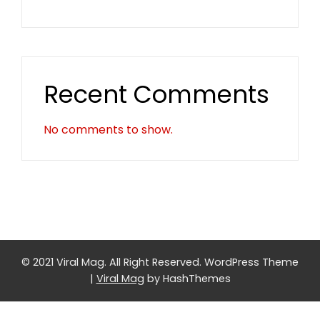
Recent Comments
No comments to show.
© 2021 Viral Mag. All Right Reserved.
WordPress Theme
|
Viral Mag
by HashThemes