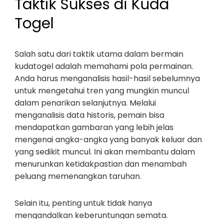
Taktik Sukses di Kuda
Togel
Salah satu dari taktik utama dalam bermain
kudatogel adalah memahami pola permainan.
Anda harus menganalisis hasil-hasil sebelumnya
untuk mengetahui tren yang mungkin muncul
dalam penarikan selanjutnya. Melalui
menganalisis data historis, pemain bisa
mendapatkan gambaran yang lebih jelas
mengenai angka-angka yang banyak keluar dan
yang sedikit muncul. Ini akan membantu dalam
menurunkan ketidakpastian dan menambah
peluang memenangkan taruhan.
Selain itu, penting untuk tidak hanya
mengandalkan keberuntungan semata.