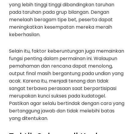
yang lebih tinggi tinggi dibandingkan taruhan
pada taruhan pada grup bilangan. Dengan
menelaah beragam tipe bet, peserta dapat
meningkatkan kesempatan mereka meraih
keberhasilan.
Selain itu, faktor keberuntungan juga memainkan
fungsi penting dalam permainan ini. Walaupun
pemahaman dan rencana dapat menolong,
output final masih bergantung pada undian yang
acak. Karena itu, menjadi tenang dan tidak
sangat terbawa perasaan saat berpartisipasi
merupakan kunci sukses pada kudatogel.
Pastikan agar selalu bertindak dengan cara yang
bertanggung jawab dan tidak melebihi batas
yang ditentukan.