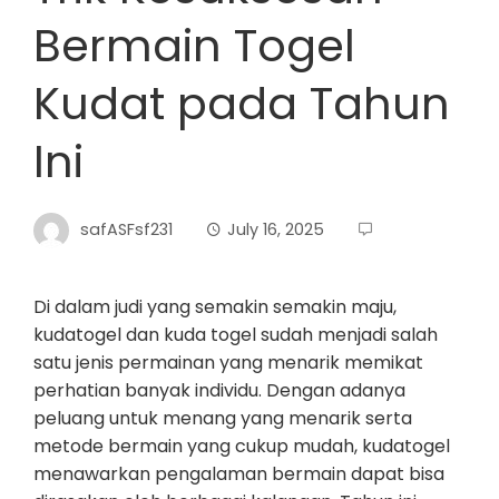
Bermain Togel
Kudat pada Tahun
Ini
safASFsf231
July 16, 2025
Di dalam judi yang semakin semakin maju,
kudatogel dan kuda togel sudah menjadi salah
satu jenis permainan yang menarik memikat
perhatian banyak individu. Dengan adanya
peluang untuk menang yang menarik serta
metode bermain yang cukup mudah, kudatogel
menawarkan pengalaman bermain dapat bisa