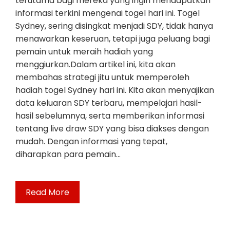
terutama bagi mereka yang ingin mendapatkan
informasi terkini mengenai togel hari ini. Togel
Sydney, sering disingkat menjadi SDY, tidak hanya
menawarkan keseruan, tetapi juga peluang bagi
pemain untuk meraih hadiah yang
menggiurkan.Dalam artikel ini, kita akan
membahas strategi jitu untuk memperoleh
hadiah togel Sydney hari ini. Kita akan menyajikan
data keluaran SDY terbaru, mempelajari hasil-
hasil sebelumnya, serta memberikan informasi
tentang live draw SDY yang bisa diakses dengan
mudah. Dengan informasi yang tepat,
diharapkan para pemain…
Read More