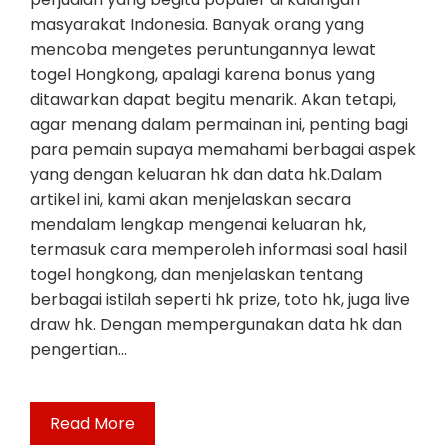
masyarakat Indonesia. Banyak orang yang
mencoba mengetes peruntungannya lewat
togel Hongkong, apalagi karena bonus yang
ditawarkan dapat begitu menarik. Akan tetapi,
agar menang dalam permainan ini, penting bagi
para pemain supaya memahami berbagai aspek
yang dengan keluaran hk dan data hk.Dalam
artikel ini, kami akan menjelaskan secara
mendalam lengkap mengenai keluaran hk,
termasuk cara memperoleh informasi soal hasil
togel hongkong, dan menjelaskan tentang
berbagai istilah seperti hk prize, toto hk, juga live
draw hk. Dengan mempergunakan data hk dan
pengertian…
Read More