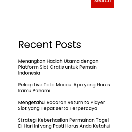
Search
Recent Posts
Menangkan Hadiah Utama dengan
Platform Slot Gratis untuk Pemain
Indonesia
Rekap Live Toto Macau: Apa yang Harus
Kamu Pahami
Mengetahui Bocoran Return to Player
Slot yang Tepat serta Terpercaya
Strategi Keberhasilan Permainan Togel
Di Hari Ini yang Pasti Harus Anda Ketahui