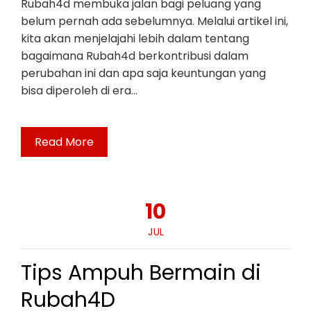
Rubah4d membuka jalan bagi peluang yang
belum pernah ada sebelumnya. Melalui artikel ini,
kita akan menjelajahi lebih dalam tentang
bagaimana Rubah4d berkontribusi dalam
perubahan ini dan apa saja keuntungan yang
bisa diperoleh di era…
Read More
10
JUL
Tips Ampuh Bermain di
Rubah4D