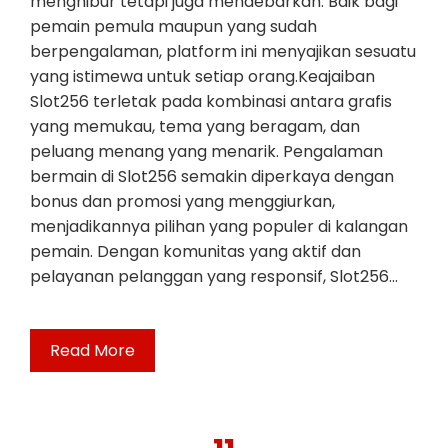
menghibur tetapi juga mendebarkan. Baik bagi
pemain pemula maupun yang sudah
berpengalaman, platform ini menyajikan sesuatu
yang istimewa untuk setiap orang.Keajaiban
Slot256 terletak pada kombinasi antara grafis
yang memukau, tema yang beragam, dan
peluang menang yang menarik. Pengalaman
bermain di Slot256 semakin diperkaya dengan
bonus dan promosi yang menggiurkan,
menjadikannya pilihan yang populer di kalangan
pemain. Dengan komunitas yang aktif dan
pelayanan pelanggan yang responsif, Slot256…
Read More