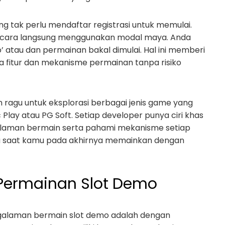
g tak perlu mendaftar registrasi untuk memulai.
ecara langsung menggunakan modal maya. Anda
atau dan permainan bakal dimulai. Hal ini memberi
fitur dan mekanisme permainan tanpa risiko
ragu untuk eksplorasi berbagai jenis game yang
 Play atau PG Soft. Setiap developer punya ciri khas
pengalaman bermain serta pahami mekanisme setiap
 saat kamu pada akhirnya memainkan dengan
 Permainan Slot Demo
ngalaman bermain slot demo adalah dengan