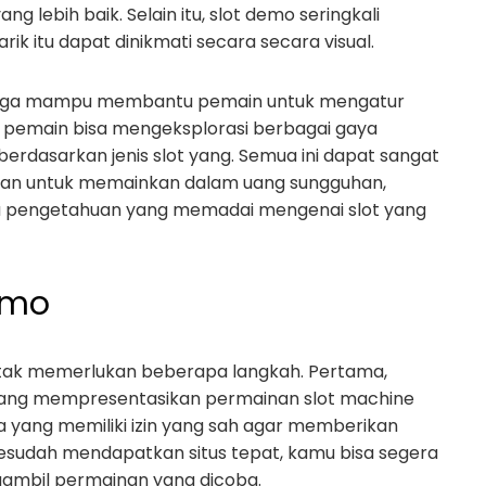
lebih baik. Selain itu, slot demo seringkali
k itu dapat dinikmati secara secara visual.
o juga mampu membantu pemain untuk mengatur
na, pemain bisa mengeksplorasi berbagai gaya
rdasarkan jenis slot yang. Semua ini dapat sangat
an untuk memainkan dalam uang sungguhan,
ta pengetahuan yang memadai mengenai slot yang
emo
ak memerlukan beberapa langkah. Pertama,
e yang mempresentasikan permainan slot machine
rta yang memiliki izin yang sah agar memberikan
esudah mendapatkan situs tepat, kamu bisa segera
gambil permainan yang dicoba.