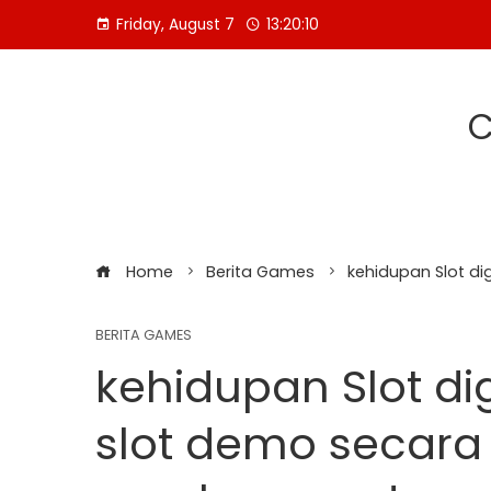
Skip
Friday, August 7
13:20:10
to
content
C
Home
Berita Games
kehidupan Slot di
BERITA GAMES
kehidupan Slot dig
slot demo secara