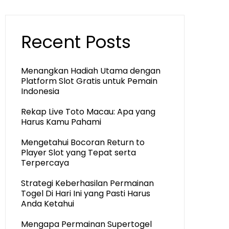
Recent Posts
Menangkan Hadiah Utama dengan
Platform Slot Gratis untuk Pemain
Indonesia
Rekap Live Toto Macau: Apa yang
Harus Kamu Pahami
Mengetahui Bocoran Return to
Player Slot yang Tepat serta
Terpercaya
Strategi Keberhasilan Permainan
Togel Di Hari Ini yang Pasti Harus
Anda Ketahui
Mengapa Permainan Supertogel