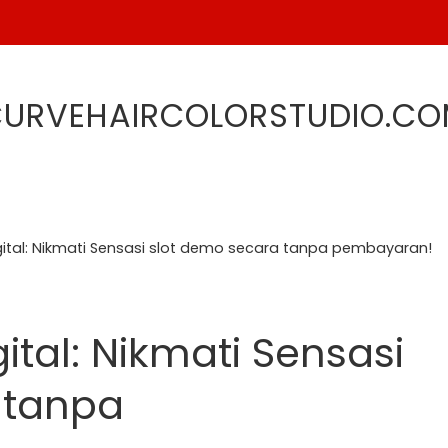
URVEHAIRCOLORSTUDIO.C
gital: Nikmati Sensasi slot demo secara tanpa pembayaran!
ital: Nikmati Sensasi
 tanpa