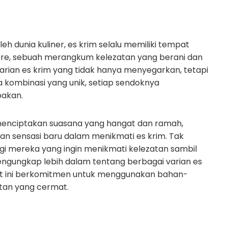
h dunia kuliner, es krim selalu memiliki tempat
 Erre, sebuah merangkum kelezatan yang berani dan
 varian es krim yang tidak hanya menyegarkan, tetapi
ga kombinasi yang unik, setiap sendoknya
pakan.
 menciptakan suasana yang hangat dan ramah,
 sensasi baru dalam menikmati es krim. Tak
bagi mereka yang ingin menikmati kelezatan sambil
mengungkap lebih dalam tentang berbagai varian es
t ini berkomitmen untuk menggunakan bahan-
atan yang cermat.