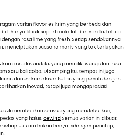
n ragam varian flavor es krim yang berbeda dan
ak hanya klasik seperti cokelat dan vanilla, tetapi
 dengan rasa lime yang fresh. Setiap sendokannya
in, menciptakan suasana manis yang tak terlupakan.
es krim rasa lavandula, yang memiliki wangi dan rasa
m satu kali coba. Di samping itu, tempat ini juga
durian dan es krim dasar ketan yang penuh dengan
erlihatkan inovasi, tetapi juga mengapresiasi
asa cili memberikan sensasi yang mendebarkan,
 pedas yang halus.
dewi4d
Semua varian ini dibuat
 setiap es krim bukan hanya hidangan penutup,
n.