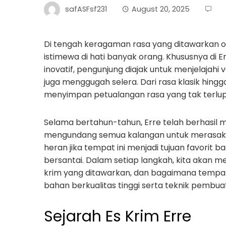
safASFsf231
August 20, 2025
Di tengah keragaman rasa yang ditawarkan ole
istimewa di hati banyak orang. Khususnya di
inovatif, pengunjung diajak untuk menjelajahi
juga menggugah selera. Dari rasa klasik hing
menyimpan petualangan rasa yang tak terlu
Selama bertahun-tahun, Erre telah berhasil
mengundang semua kalangan untuk merasakan
heran jika tempat ini menjadi tujuan favorit 
bersantai. Dalam setiap langkah, kita akan 
krim yang ditawarkan, dan bagaimana tempa
bahan berkualitas tinggi serta teknik pembu
Sejarah Es Krim Erre