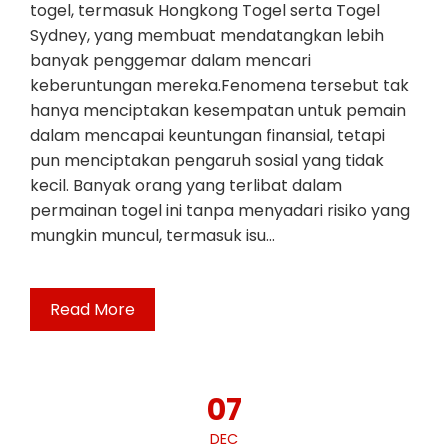
togel, termasuk Hongkong Togel serta Togel
Sydney, yang membuat mendatangkan lebih
banyak penggemar dalam mencari
keberuntungan mereka.Fenomena tersebut tak
hanya menciptakan kesempatan untuk pemain
dalam mencapai keuntungan finansial, tetapi
pun menciptakan pengaruh sosial yang tidak
kecil. Banyak orang yang terlibat dalam
permainan togel ini tanpa menyadari risiko yang
mungkin muncul, termasuk isu…
Read More
07
DEC