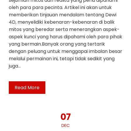
sejumlah mitos dan realita yang perlu dipahami
oleh para para pecinta. Artikel ini akan untuk
memberikan tinjauan mendalam tentang Dewi
4D, menyelidiki kebenaran-kebenaran di balik
mitos yang beredar serta menerangkan aspek-
aspek kunci yang harus dipahami oleh para pihak
yang bermain.Banyak orang yang tertarik
dengan peluang untuk menggapai imbalan besar
melalui permainan ini, tetapi tidak sedikit yang
juga…
Read More
07
DEC