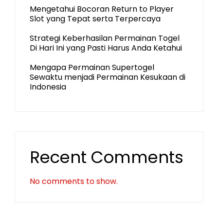
Mengetahui Bocoran Return to Player
Slot yang Tepat serta Terpercaya
Strategi Keberhasilan Permainan Togel
Di Hari Ini yang Pasti Harus Anda Ketahui
Mengapa Permainan Supertogel
Sewaktu menjadi Permainan Kesukaan di
Indonesia
Recent Comments
No comments to show.