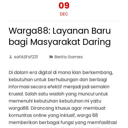
09
DEC
Warga88: Layanan Baru
bagi Masyarakat Daring
safASFsf231
Berita Games
Di dalam era digital di mana kian berkembang,
kebutuhan untuk berhubungan dan berbagi
informasi secara efektif menjadi jadi semakin
krusial. Salah satu wadah yang muncul untuk
memenuhi kebutuhan kebutuhan ini yaitu
warga88. Dirancang khusus agar membuat
komunitas online yang inklusif, warga 88
memberikan berbagai fungsi yang memfasilitasi