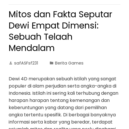
Mitos dan Fakta Seputar
Dewi Empat Dimensi:
Sebuah Telaah
Mendalam
safASFsf231
Berita Games
Dewi 4D merupakan sebuah istilah yang sangat
populer di alam perjudian serta angka-angka di
Indonesia. Istilah ini sering kali terhubung dengan
harapan harapan tentang kemenangan dan
keberuntungan yang datang dari pemilihan
angka tertentu spesifik. Di berbagai banyaknya
informasi serta kabar yang beredar, terdapat