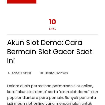
10
DEC
Akun Slot Demo: Cara
Bermain Slot Gacor Saat
Ini
safASFsf231
Berita Games
Dalam dunia permainan permainan slot online,
kata "akun slot demo" serta "akun slot demo" kian
populer diantara para pemain. Banyak pencinta
judi mesin slot online yang mencari jalan untuk