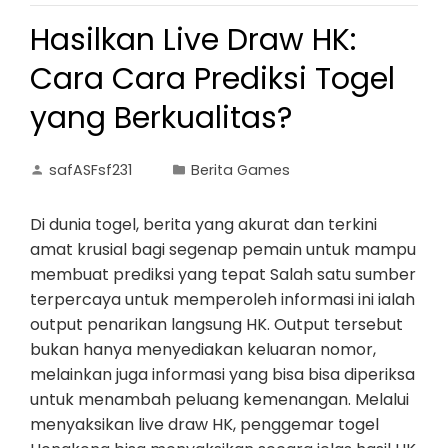
Hasilkan Live Draw HK:
Cara Cara Prediksi Togel
yang Berkualitas?
safASFsf231
Berita Games
Di dunia togel, berita yang akurat dan terkini
amat krusial bagi segenap pemain untuk mampu
membuat prediksi yang tepat Salah satu sumber
terpercaya untuk memperoleh informasi ini ialah
output penarikan langsung HK. Output tersebut
bukan hanya menyediakan keluaran nomor,
melainkan juga informasi yang bisa bisa diperiksa
untuk menambah peluang kemenangan. Melalui
menyaksikan live draw HK, penggemar togel