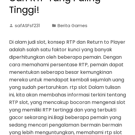
Tinggi!
safASFsf231
Berita Games
Di alam judi slot, konsep RTP dan Return to Player
adalah salah satu faktor kunci yang banyak
diperhitungkan oleh beberapa pemain. Dengan
cara memahami persentase RTP, pemain dapat
menentukan seberapa besar kemungkinan
mereka untuk mendapat kembali sejumlah uang
yang sudah pertaruhkan. rtp slot Dalam tulisan
ini, kita akan membahas informasi terkini tentang
RTP slot, yang mencakup bocoran mengenai slot
yang memiliki RTP tertinggi dan yang terbukti
gacor sekarang ini.Bagi beberapa pemain yang
sedang mencari pengalaman bermain bermain
yang lebih menguntungkan, memahami rtp slot