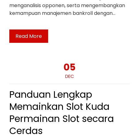
menganalisis opponen, serta mengembangkan
kemampuan manajemen bankroll dengan…
Read More
05
DEC
Panduan Lengkap
Memainkan Slot Kuda
Permainan Slot secara
Cerdas