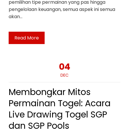
pemilihan tipe permainan yang pas hingga
pengelolaan keuangan, semua aspek ini semua
akan…
Read More
04
DEC
Membongkar Mitos
Permainan Togel: Acara
Live Drawing Togel SGP
dan SGP Pools