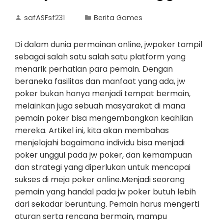
safASFsf231
Berita Games
Di dalam dunia permainan online, jwpoker tampil
sebagai salah satu salah satu platform yang
menarik perhatian para pemain. Dengan
beraneka fasilitas dan manfaat yang ada, jw
poker bukan hanya menjadi tempat bermain,
melainkan juga sebuah masyarakat di mana
pemain poker bisa mengembangkan keahlian
mereka. Artikel ini, kita akan membahas
menjelajahi bagaimana individu bisa menjadi
poker unggul pada jw poker, dan kemampuan
dan strategi yang diperlukan untuk mencapai
sukses di meja poker online.Menjadi seorang
pemain yang handal pada jw poker butuh lebih
dari sekadar beruntung. Pemain harus mengerti
aturan serta rencana bermain, mampu