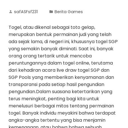
safASFsf231
Berita Games
Togel, atau dikenal sebagai toto gelap,
merupakan bentuk permainan judi yang telah
ada sejak lama, di negeri ini, khususnya togel SGP
yang semakin banyak diminati. Saat ini, banyak
orang orang tertarik untuk mencoba
peruntungannya dalam togel online, terutama
dari kehadiran acara live draw togel SGP dan
SGP Pools yang memberikan kenyamanan dan
transparansi pada setiap hasil pengundian
pengundian.Dalam suasana ketertarikan yang
terus meningkat, penting bagi kita untuk
menelusuri berbagai mitos tentang permainan
togel. Banyak individu meyakini bahwa terdapat
angka-angka tertentu yang bisa menjamin
kemenangan, atau bahwa bahwa sebuah