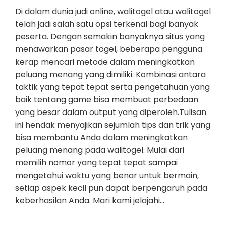
Di dalam dunia judi online, walitogel atau walitogel
telah jadi salah satu opsi terkenal bagi banyak
peserta. Dengan semakin banyaknya situs yang
menawarkan pasar togel, beberapa pengguna
kerap mencari metode dalam meningkatkan
peluang menang yang dimiliki. Kombinasi antara
taktik yang tepat tepat serta pengetahuan yang
baik tentang game bisa membuat perbedaan
yang besar dalam output yang diperoleh.Tulisan
ini hendak menyajikan sejumlah tips dan trik yang
bisa membantu Anda dalam meningkatkan
peluang menang pada walitogel. Mulai dari
memilih nomor yang tepat tepat sampai
mengetahui waktu yang benar untuk bermain,
setiap aspek kecil pun dapat berpengaruh pada
keberhasilan Anda. Mari kami jelajahi…