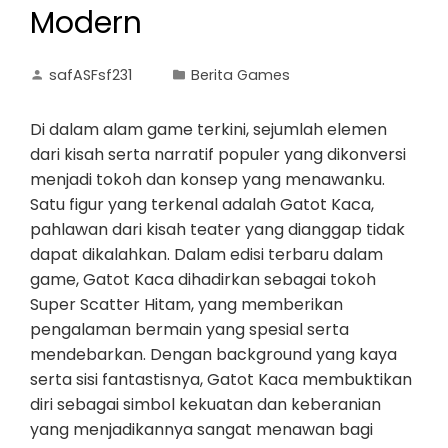
Modern
safASFsf231
Berita Games
Di dalam alam game terkini, sejumlah elemen
dari kisah serta narratif populer yang dikonversi
menjadi tokoh dan konsep yang menawanku.
Satu figur yang terkenal adalah Gatot Kaca,
pahlawan dari kisah teater yang dianggap tidak
dapat dikalahkan. Dalam edisi terbaru dalam
game, Gatot Kaca dihadirkan sebagai tokoh
Super Scatter Hitam, yang memberikan
pengalaman bermain yang spesial serta
mendebarkan. Dengan background yang kaya
serta sisi fantastisnya, Gatot Kaca membuktikan
diri sebagai simbol kekuatan dan keberanian
yang menjadikannya sangat menawan bagi