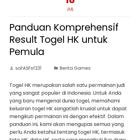
18
JUL
Panduan Komprehensif
Result Togel HK untuk
Pemula
safASFsf231
Berita Games
Togel HK merupakan salah satu permainan judi
yang sangat populer di Indonesia. Untuk Anda
yang baru mengenal dunia togel, memahami
keluaran togel HK sangatlah krusial untuk dapat
mengikuti permainan ini dengan efektif. Dalam
panduan ini, kami akan mengupas semua yang
perlu Anda ketahui tentang togel HK, termasuk
toto HK, data HK, serta cara mengikuti live draw