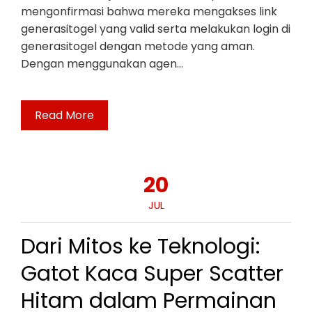
mengonfirmasi bahwa mereka mengakses link
generasitogel yang valid serta melakukan login di
generasitogel dengan metode yang aman.
Dengan menggunakan agen…
Read More
20
JUL
Dari Mitos ke Teknologi:
Gatot Kaca Super Scatter
Hitam dalam Permainan