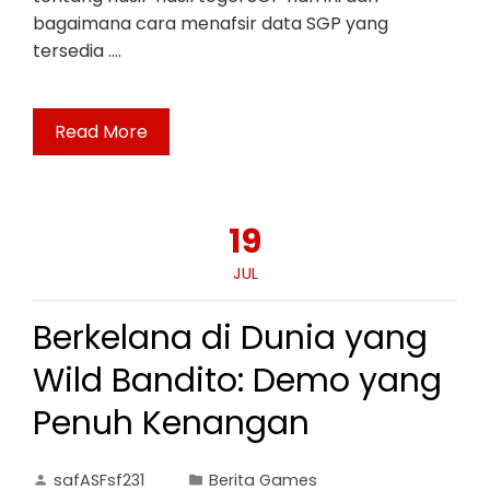
bagaimana cara menafsir data SGP yang
tersedia .…
Read More
19
JUL
Berkelana di Dunia yang
Wild Bandito: Demo yang
Penuh Kenangan
safASFsf231
Berita Games