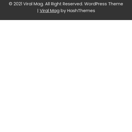
© 2021 Viral Mag. All Right Reserved.
WordPress Theme
|
Viral Mag
by HashThemes