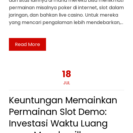
dan situs lainnya di mana mereka bisa menikmati
permainan misalnya poker di internet, slot dalam
jaringan, dan bahkan live casino. Untuk mereka
yang mencari pengalaman lebih mendebarkan,…
Read More
18
JUL
Keuntungan Memainkan
Permainan Slot Demo:
Investasi Waktu Luang