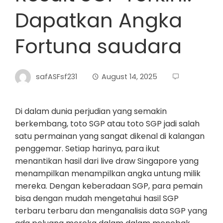
Dapatkan Angka
Fortuna saudara
safASFsf231
August 14, 2025
Di dalam dunia perjudian yang semakin
berkembang, toto SGP atau toto SGP jadi salah
satu permainan yang sangat dikenal di kalangan
penggemar. Setiap harinya, para ikut
menantikan hasil dari live draw Singapore yang
menampilkan menampilkan angka untung milik
mereka. Dengan keberadaan SGP, para pemain
bisa dengan mudah mengetahui hasil SGP
terbaru terbaru dan menganalisis data SGP yang