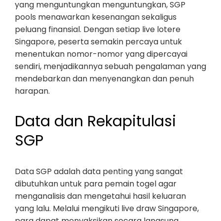
yang menguntungkan menguntungkan, SGP
pools menawarkan kesenangan sekaligus
peluang finansial. Dengan setiap live lotere
Singapore, peserta semakin percaya untuk
menentukan nomor-nomor yang dipercayai
sendiri, menjadikannya sebuah pengalaman yang
mendebarkan dan menyenangkan dan penuh
harapan.
Data dan Rekapitulasi
SGP
Data SGP adalah data penting yang sangat
dibutuhkan untuk para pemain togel agar
menganalisis dan mengetahui hasil keluaran
yang lalu. Melalui mengikuti live draw Singapore,
para dapat menyaksikan secara langsung