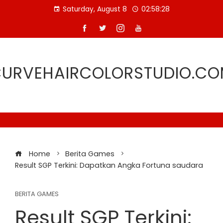
Skip
Saturday, August 8
02:58:29
to
content
URVEHAIRCOLORSTUDIO.C
Home
Berita Games
Result SGP Terkini: Dapatkan Angka Fortuna saudara
BERITA GAMES
Result SGP Terkini: