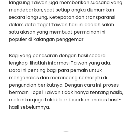
langsung Taiwan juga memberikan suasana yang
mendebarkan, saat setiap angka diumumkan
secara langsung. Ketepatan dan transparansi
dalam data Togel Taiwan hari ini adalah salah
satu alasan yang membuat permainan ini
populer di kalangan penggemar.
Bagi yang penasaran dengan hasil secara
lengkap, lihatlah informasi Taiwan yang ada.
Data ini penting bagi para pemain untuk
menganalisis dan merancang nomor jitu di
pengundian berikutnya. Dengan cara ini, proses
bermain Togel Taiwan tidak hanya tentang nasib,
melainkan juga taktik berdasarkan analisis hasil-
hasil sebelumnya.