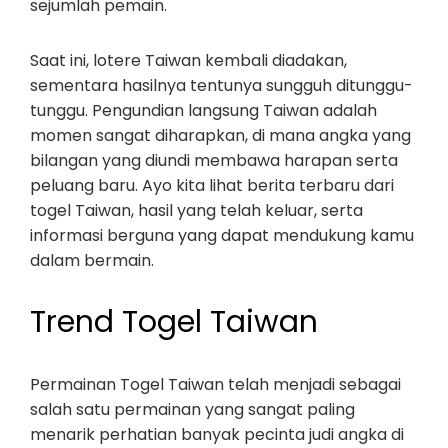
sejumlah pemain.
Saat ini, lotere Taiwan kembali diadakan,
sementara hasilnya tentunya sungguh ditunggu-
tunggu. Pengundian langsung Taiwan adalah
momen sangat diharapkan, di mana angka yang
bilangan yang diundi membawa harapan serta
peluang baru. Ayo kita lihat berita terbaru dari
togel Taiwan, hasil yang telah keluar, serta
informasi berguna yang dapat mendukung kamu
dalam bermain.
Trend Togel Taiwan
Permainan Togel Taiwan telah menjadi sebagai
salah satu permainan yang sangat paling
menarik perhatian banyak pecinta judi angka di