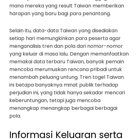
mana mereka yang result Taiwan memberikan
harapan yang baru bagi para penantang.
Selain itu, data-data Taiwan yang disediakan
setiap hari memungkinkan para peserta agar
menganalisis tren dan pola dari nomor-nomor
yang keluar di masa lalu. Dengan memanfaatkan
memakai data terbaru Taiwan, banyak pemain
mencoba merumuskan rencana pribadi untuk
menambah peluang untung. Tren togel Taiwan
ini betapa banyaknya minat publik terhadap
perjudian ini, yang tidak hanya sekadar mencari
keberuntungan, tetapi juga mencoba
menangkap menangkap berbagai berbagai
pola.
Informasi Keluaran serta