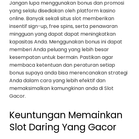
Jangan lupa menggunakan bonus dan promosi
yang selalu disediakan oleh platform kasino
online. Banyak sekali situs slot memberikan
insentif sign-up, free spins, serta penawaran
mingguan yang dapat dapat meningkatkan
kapasitas Anda. Menggunakan bonus ini dapat
memberi Anda peluang yang lebih besar
kesempatan untuk bermain. Pastikan agar
membaca ketentuan dan peraturan setiap
bonus supaya anda bisa merencanakan strategi
Anda dalam cara yang lebih efektif dan
memaksimalkan kamungkinan anda di Slot
Gacor.
Keuntungan Memainkan
Slot Daring Yang Gacor