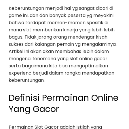
Keberuntungan menjadi hal yg sangat dicari di
game ini, dan dan banyak peserta yg meyakini
bahwa terdapat momen-momen spesifik di
mana slot memberikan kinerja yang lebih lebih
bagus. Tidak jarang orang mendengar kisah
sukses dari kalangan pemain yg mengalaminya.
Artikel ini akan akan membahas lebih dalam
mengenai fenomena yang slot online gacor
serta bagaimana kita bisa mengoptimalkan
experienc berjudi dalam rangka mendapatkan
keberuntungan.
Definisi Permainan Online
Yang Gacor
Permainan Slot Gacor adalah istilah yang