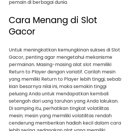
pemain di berbagai dunia.
Cara Menang di Slot
Gacor
Untuk meningkatkan kemungkinan sukses di Slot
Gacor, penting agar mengetahui mekanisme
permainan. Masing-masing alat slot memiliki
Return to Player dengan variatif. Carilah mesin
yang memiliki Return to Player lebih tinggi, sebab
kian besarnya nilai ini, maka semakin tinggi
peluang Anda untuk mendapatkan kembali
setengah dari uang taruhan yang Anda lakukan.
Di samping itu, perhatikan tingkat volatilitas
mesin; mesin yang memiliki volatilitas rendah
cenderung memberikan hadiah kecil dalam cara
lebih sering, sedangkan alat yang memiliki