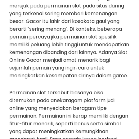
merujuk pada permainan slot pada situs daring
yang terkenal sering memberi kemenangan
besar. Gacor itu lahir dari kosakata gaul yang
berarti "sering menang". Di konteks, beberapa
pemain percaya jika permainan slot spesifik
memiliki peluang lebih tinggi untuk mendapatkan
kemenangan dibanding dari lainnya. Adanya Slot
Online Gacor menjadi amat menarik bagi
sejumlah pemain yang ingin cara untuk
meningkatkan kesempatan dirinya dalam game.
Permainan slot tersebut biasanya bisa
ditemukan pada anekaragam platform judi
online yang menyediakan beragam tipe
permainan. Permainan ini kerap memiliki dengan
fitur-fitur menarik, seperti bonus serta simbol
yang dapat meningkatkan kemungkinan