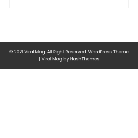
© 2021 Viral Mag. All Right Reserved.
WordPress Theme
|
Viral Mag
by HashThemes