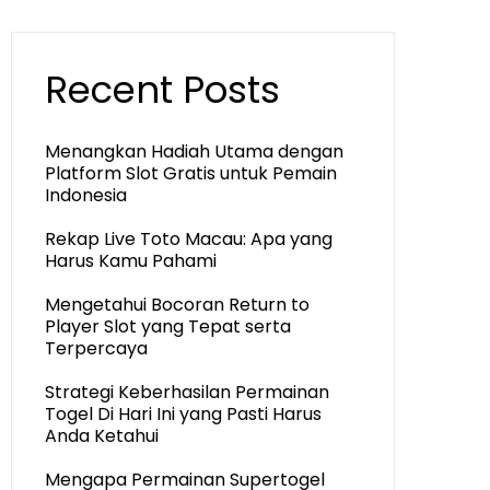
Recent Posts
Menangkan Hadiah Utama dengan
Platform Slot Gratis untuk Pemain
Indonesia
Rekap Live Toto Macau: Apa yang
Harus Kamu Pahami
Mengetahui Bocoran Return to
Player Slot yang Tepat serta
Terpercaya
Strategi Keberhasilan Permainan
Togel Di Hari Ini yang Pasti Harus
Anda Ketahui
Mengapa Permainan Supertogel