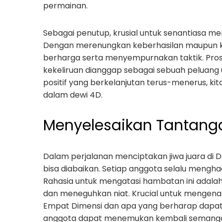
permainan.
Sebagai penutup, krusial untuk senantiasa me
Dengan merenungkan keberhasilan maupun ke
berharga serta menyempurnakan taktik. Prose
kekeliruan dianggap sebagai sebuah peluang u
positif yang berkelanjutan terus-menerus, ki
dalam dewi 4D.
Menyelesaikan Tantang
Dalam perjalanan menciptakan jiwa juara di 
bisa diabaikan. Setiap anggota selalu menghad
Rahasia untuk mengatasi hambatan ini adala
dan meneguhkan niat. Krucial untuk mengena
Empat Dimensi dan apa yang berharap dapat d
anggota dapat menemukan kembali semangat