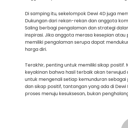
Di samping itu, sekelompok Dewi 4D juga me
Dukungan dari rekan-rekan dan anggota kom
Saling berbagi pengalaman dan strategi dal
inspirasi. Jika anggota merasa kesepian atau
memiliki pengalaman serupa dapat menduk
harga diri.
Terakhir, penting untuk memiliki sikap posi
keyakinan bahwa hasil terbaik akan terwujud 
untuk mengenali setiap kemunduran sebagai 
dan sikap positif, tantangan yang ada di Dew
proses menuju kesuksesan, bukan penghalan