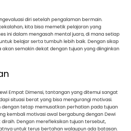
ngevaluasi diri setelah pengalaman bermain.
kalahan, kita bisa memetik pelajaran yang
s ini dalam mengasah mental juara, di mana setiap
ntuk belajar serta tumbuh lebih baik. Dengan sikap
ta akan semakin dekat dengan tujuan yang diinginkan
an
Dewi Empat Dimensi, tantangan yang ditemui sangat
api situasi berat yang bisa mengurangi motivasi.
h dengan tetap memusatkan perhatian pada tujuan
ng kembali motivasi awal bergabung dengan Dewi
iraih. Dengan merefleksikan tujuan tersebut,
nya untuk terus bertahan walaupun ada batasan.