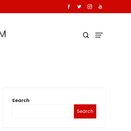
OM
Search
Search