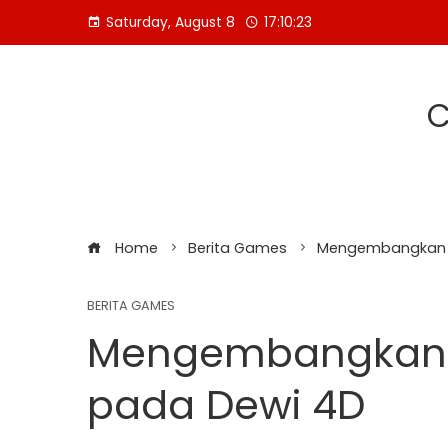
Skip
Saturday, August 8
17:10:23
to
content
C
Home
Berita Games
Mengembangkan K
BERITA GAMES
Mengembangkan 
pada Dewi 4D