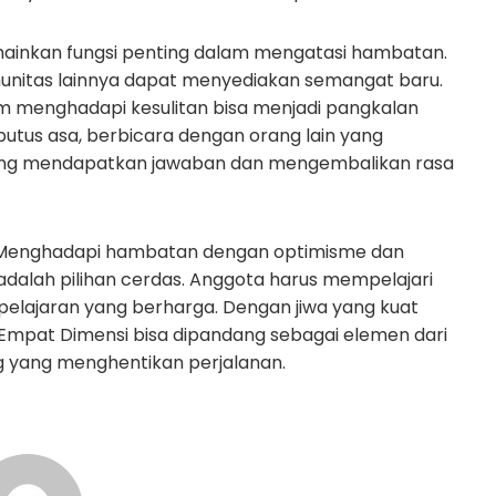
mainkan fungsi penting dalam mengatasi hambatan.
unitas lainnya dapat menyediakan semangat baru.
am menghadapi kesulitan bisa menjadi pangkalan
 putus asa, berbicara dengan orang lain yang
ung mendapatkan jawaban dan mengembalikan rasa
tif. Menghadapi hambatan dengan optimisme dan
adalah pilihan cerdas. Anggota harus mempelajari
pelajaran yang berharga. Dengan jiwa yang kuat
i Empat Dimensi bisa dipandang sebagai elemen dari
g yang menghentikan perjalanan.