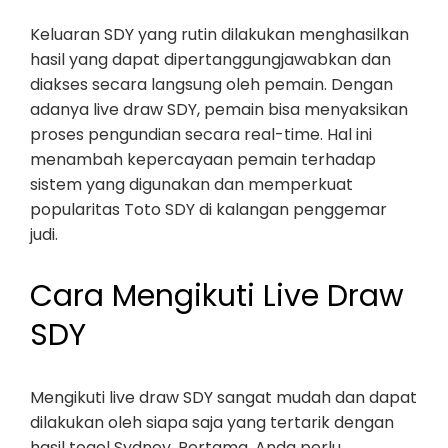
Keluaran SDY yang rutin dilakukan menghasilkan
hasil yang dapat dipertanggungjawabkan dan
diakses secara langsung oleh pemain. Dengan
adanya live draw SDY, pemain bisa menyaksikan
proses pengundian secara real-time. Hal ini
menambah kepercayaan pemain terhadap
sistem yang digunakan dan memperkuat
popularitas Toto SDY di kalangan penggemar
judi.
Cara Mengikuti Live Draw
SDY
Mengikuti live draw SDY sangat mudah dan dapat
dilakukan oleh siapa saja yang tertarik dengan
hasil togel Sydney. Pertama, Anda perlu