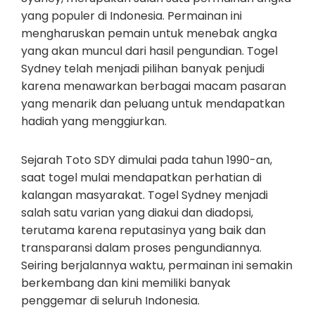
yang populer di Indonesia. Permainan ini
mengharuskan pemain untuk menebak angka
yang akan muncul dari hasil pengundian. Togel
Sydney telah menjadi pilihan banyak penjudi
karena menawarkan berbagai macam pasaran
yang menarik dan peluang untuk mendapatkan
hadiah yang menggiurkan.
Sejarah Toto SDY dimulai pada tahun 1990-an,
saat togel mulai mendapatkan perhatian di
kalangan masyarakat. Togel Sydney menjadi
salah satu varian yang diakui dan diadopsi,
terutama karena reputasinya yang baik dan
transparansi dalam proses pengundiannya.
Seiring berjalannya waktu, permainan ini semakin
berkembang dan kini memiliki banyak
penggemar di seluruh Indonesia.