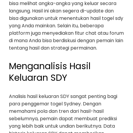
bisa melihat angka-angka yang keluar secara
langsung. Hasil ini akan segera di-update dan
bisa digunakan untuk menentukan hasil togel sdy
yang Anda mainkan. Selain itu, beberapa
platform juga menyediakan fitur chat atau forum
di mana Anda bisa berdiskusi dengan pemain lain
tentang hasil dan strategi permainan.
Menganalisis Hasil
Keluaran SDY
Analisis hasil keluaran SDY sangat penting bagi
para penggemar togel Sydney. Dengan
memahami pola dan tren dari hasil-hasil
sebelumnya, pemain dapat membuat prediksi
yang lebih baik untuk undian berikutnya. Data