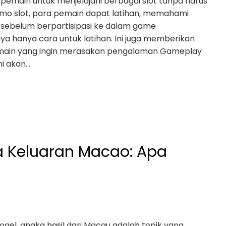
main untuk menjelajahi berbagai slot tanpa harus
o slot, para pemain dapat latihan, memahami
sebelum berpartisipasi ke dalam game
ya hanya cara untuk latihan. Ini juga memberikan
emain yang ingin merasakan pengalaman Gameplay
mi akan…
Keluaran Macao: Apa
 togel, angka hasil dari Macau adalah topik yang