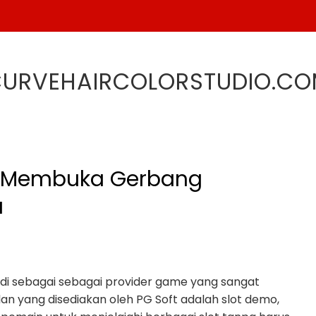
URVEHAIRCOLORSTUDIO.C
ng Membuka Gerbang
u
jadi sebagai sebagai provider game yang sangat
lan yang disediakan oleh PG Soft adalah slot demo,