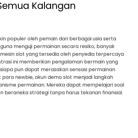
 Semua Kalangan
in populer oleh pemain dari berbagai usia serta
 guna menguji permainan secara resiko, banyak
 mesin slot yang tersedia oleh penyedia terpercaya
strasi ini memberikan pengalaman bermain yang
 siapa pun dapat merasakan sensasi permainan
para newbie, akun demo slot menjadi langkah
nisme permainan. Mereka dapat mempelajari soal
 beraneka strategi tanpa harus tekanan finansial.