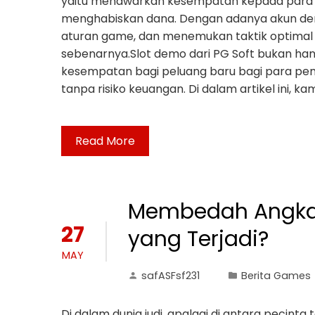
yaitu menawarkan kesempatan kepada para pe
menghabiskan dana. Dengan adanya akun dem
aturan game, dan menemukan taktik optimal 
sebenarnya.Slot demo dari PG Soft bukan han
kesempatan bagi peluang baru bagi para p
tanpa risiko keuangan. Di dalam artikel ini, ka
Read More
Membedah Angka 
27
yang Terjadi?
MAY
safASFsf231
Berita Games
Di dalam dunia judi, apalagi di antara pecinta