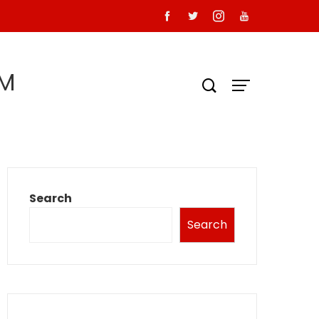
OM
Search
Search