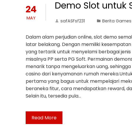
Demo Slot untuk
24
MAY
safASFsf231
Berita Games
Dalam alam perjudian online, slot demo semak
latar belakang. Dengan memiliki kesempatan
yang tertarik untuk menyelami berbagai jenis
misalnya PP serta PG Soft. Permainan demon
menarik tanpa mengeluarkan uang, sehingga
casino dari kenyamanan rumah mereka.Untuk 
pertama yang bagus untuk mempelajari meka
beraneka fitur, cara mendapatkan reward, dan
Selain itu, tersedia pula…
Read More