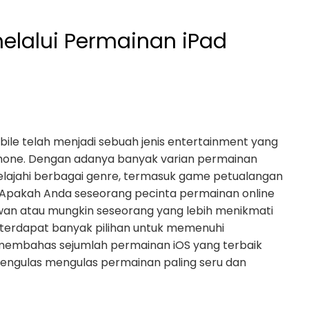
melalui Permainan iPad
mobile telah menjadi sebuah jenis entertainment yang
phone. Dengan adanya banyak varian permainan
elajahi berbagai genre, termasuk game petualangan
 Apakah Anda seseorang pecinta permainan online
awan atau mungkin seseorang yang lebih menikmati
 terdapat banyak pilihan untuk memenuhi
n membahas sejumlah permainan iOS yang terbaik
engulas mengulas permainan paling seru dan