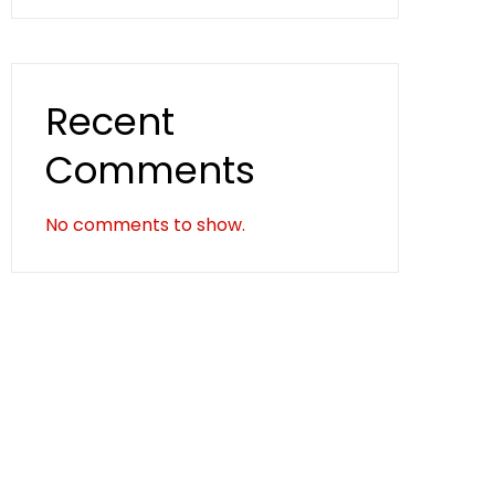
Recent
Comments
No comments to show.