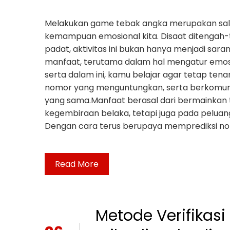
Melakukan game tebak angka merupakan sala
kemampuan emosional kita. Disaat ditengah-t
padat, aktivitas ini bukan hanya menjadi sar
manfaat, terutama dalam hal mengatur emosi 
serta dalam ini, kamu belajar agar tetap te
nomor yang menguntungkan, serta berkomunik
yang sama.Manfaat berasal dari bermainkan 
kegembiraan belaka, tetapi juga pada pelu
Dengan cara terus berupaya memprediksi nom
Read More
Metode Verifikas