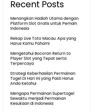
Recent Posts
Menangkan Hadiah Utama dengan
Platform Slot Gratis untuk Pemain
Indonesia
Rekap Live Toto Macau: Apa yang
Harus Kamu Pahami
Mengetahui Bocoran Return to
Player Slot yang Tepat serta
Terpercaya
Strategi Keberhasilan Permainan
Togel Di Hari Ini yang Pasti Harus
Anda Ketahui
Mengapa Permainan Supertogel
Sewaktu menjadi Permainan
Kesukaan di Indonesia