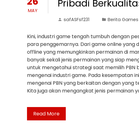
26
Pribadi Berkualita
MAY
safASFsf231
Berita Games
Kini, industri game tengah tumbuh dengan p
para penggemarnya. Dari game online yang 
offline yang memungkinkan permainan di man
banyak sekali jenis permainan yang siap mengi
untuk mengetahui strategi saat memilih PBN be
mengenai industri game. Pada kesempatan in
mengenai PBN yang berkaitan dengan yang te
Kita juga akan mengangkat jenis permainan y
Read More